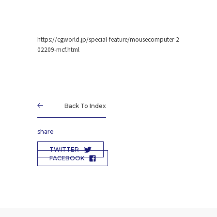
https://cgworld.jp/special-feature/mousecomputer-2
02209-mcf.html
Back To Index
share
TWITTER
FACEBOOK