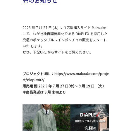
売のお知らせ
2023 年 7 月 27 日 (木) より応援購入サイト Makuake
にて、わが社独自開発素材である DiAPLEX を採用した
究極のポケッタブルレインポンチョの販売をスタート
いた します。
ぜひ、下記URL からサイトをご覧ください。
プロジェクトURL ：
https://www.makuake.com/proje
ct/diaplex02/
販売期 間 202 3 年 7 月 27 日(木)～ 9 月 19 日 （火）
＊商品発送は 9 月 末頃より