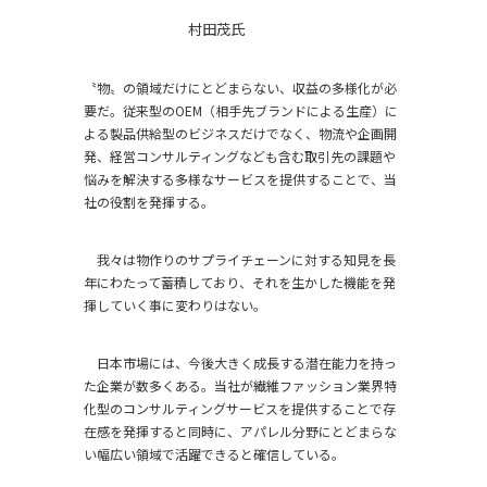
村田茂氏
〝物〟の領域だけにとどまらない、収益の多様化が必
要だ。従来型のOEM（相手先ブランドによる生産）に
よる製品供給型のビジネスだけでなく、物流や企画開
発、経営コンサルティングなども含む取引先の課題や
悩みを解決する多様なサービスを提供することで、当
社の役割を発揮する。
我々は物作りのサプライチェーンに対する知見を長
年にわたって蓄積しており、それを生かした機能を発
揮していく事に変わりはない。
日本市場には、今後大きく成長する潜在能力を持っ
た企業が数多くある。当社が繊維ファッション業界特
化型のコンサルティングサービスを提供することで存
在感を発揮すると同時に、アパレル分野にとどまらな
い幅広い領域で活躍できると確信している。