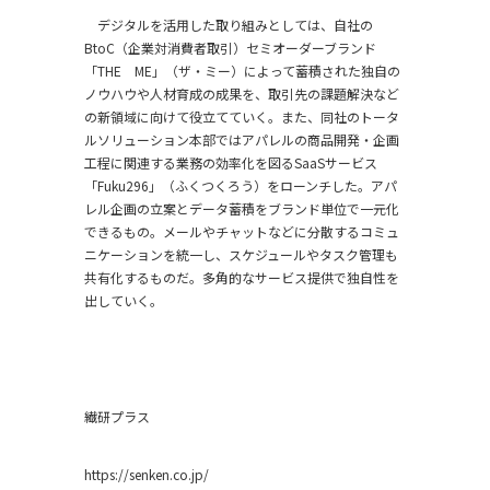
デジタルを活用した取り組みとしては、自社の
BtoC（企業対消費者取引）セミオーダーブランド
「THE ME」（ザ・ミー）によって蓄積された独自の
ノウハウや人材育成の成果を、取引先の課題解決など
の新領域に向けて役立てていく。また、同社のトータ
ルソリューション本部ではアパレルの商品開発・企画
工程に関連する業務の効率化を図るSaaSサービス
「Fuku296」（ふくつくろう）をローンチした。アパ
レル企画の立案とデータ蓄積をブランド単位で一元化
できるもの。メールやチャットなどに分散するコミュ
ニケーションを統一し、スケジュールやタスク管理も
共有化するものだ。多角的なサービス提供で独自性を
出していく。
繊研プラス
https://senken.co.jp/